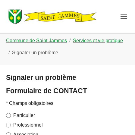
Skip to main navigation
Aller au contenu principal
Skip to page footer
Vous êtes ici:
Commune de Saint-Jammes
Services et vie pratique
Signaler un problème
Signaler un problème
Formulaire de CONTACT
* Champs obligatoires
Situation
*
Particulier
Professionnel
Association