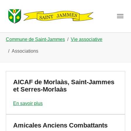
Skip to main navigation
Aller au contenu principal
Skip to page footer
Vous êtes ici:
Commune de Saint-Jammes
Vie associative
Associations
AICAF de Morlaàs, Saint-Jammes
et Serres-Morlaàs
En savoir plus
Amicales Anciens Combattants